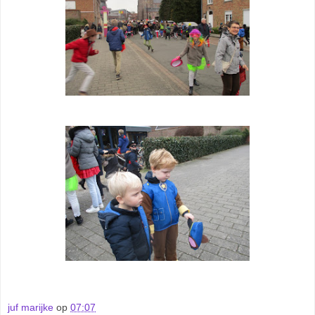
juf marijke
op
07:07